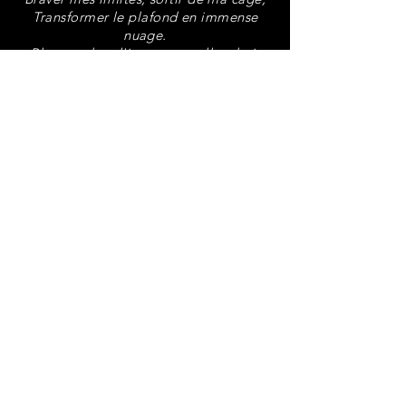
Transformer le plafond en immense
nuage.
Plonger dans l'inconnu et aller droit
devant,
Jusqu'au bout de la Terre, jusqu'au
bout, du bout,
Du bout du bout du Temps.
Imagine mon ami, si l'on y croit dur
comme fer
C'est sur que nous l'atteindrons, ce
drôle de fil de fer.
Comme deux points à la ligne, nous
nous échaperons
Les corps en équilibre, sautant, sur le
trait de l'horizon. "
extrait du spectacle