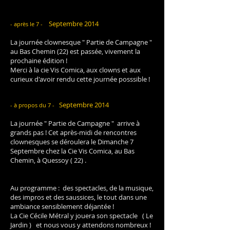
Septembre 2014
- après le 7 -
La journée clownesque " Partie de Campagne "
au Bas Chemin (22)
est passée, vivement la
prochaine édition !
Merci à la cie Vis Comica, aux clowns et aux
curieux d'avoir rendu cette journée posssible !
Septembre 2014
- à propos du 7 -
La journée " Partie de Campagne " arrive à
grands pas ! Cet après-midi de rencontres
clownesques se déroulera le Dimanche 7
Septembre chez la Cie Vis Comica, au Bas
Chemin, à Quessoy ( 22) .
Au programme : des spectacles, de la musique,
des impros et des saussices, le tout dans une
ambiance sensiblement déjantée !
La Cie Cécile Métral y jouera son spectacle ( Le
Jardin ) et nous vous y attendons nombreux !