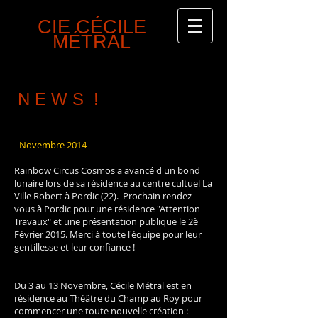
CIECIE
CIE CÉCILE
MÉTRAL
N E W S !
- Novembre 2014 -
Rainbow Circus Cosmos a avancé d'un bond
lunaire lors de sa résidence au centre cultuel La
Ville Robert à Pordic (22). Prochain rendez-
vous à Pordic pour une résidence "Attention
Travaux" et une présentation publique le 2è
Février 2015. Merci à toute l'équipe pour leur
gentillesse et leur confiance !
Du 3 au 13 Novembre, Cécile Métral est en
résidence au Théâtre du Champ au Roy pour
commencer une toute nouvelle création :